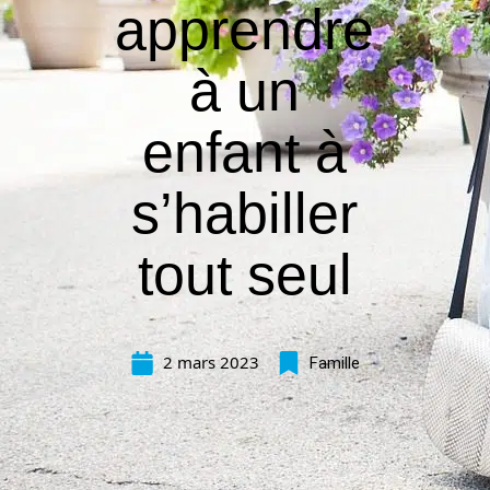
apprendre
à un
enfant à
s’habiller
tout seul
2 mars 2023
Famille