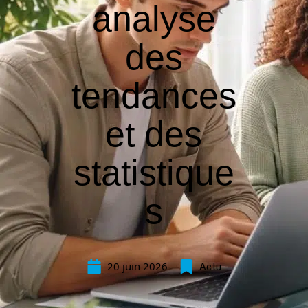
analyse
des
tendances
et des
statistique
s
20 juin 2026
Actu