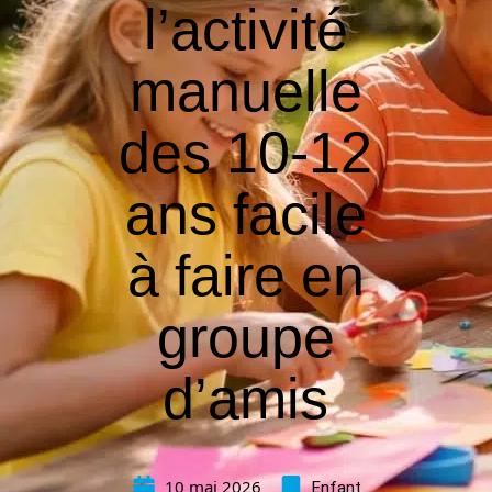
l’activité
manuelle
des 10-12
ans facile
à faire en
groupe
d’amis
10 mai 2026
Enfant