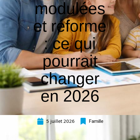
modulées
et réforme
: ce qui
pourrait
changer
en 2026
5 juillet 2026
Famille