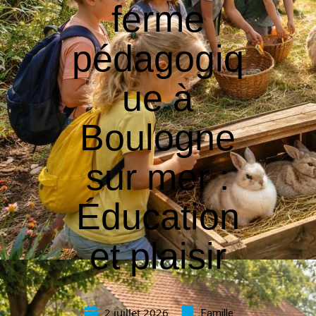
ferme
pédagogiq
ue à
Boulogne
sur mer :
Éducation
et plaisir
2 juillet 2026
Famille