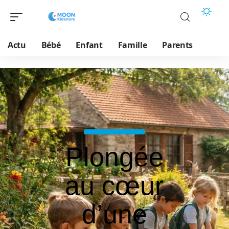
Actu
Bébé
Enfant
Famille
Parents
Plongée
au cœur
d’une