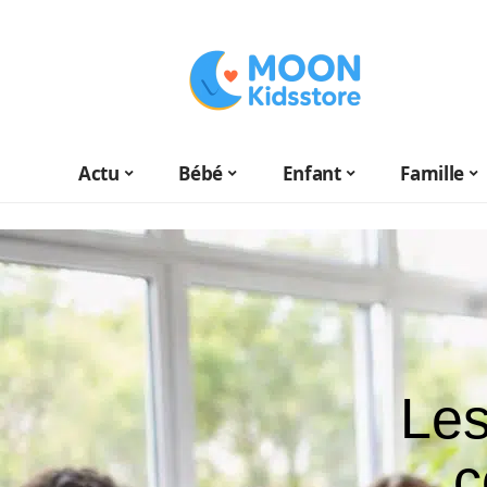
Actu
Bébé
Enfant
Famille
Les
c