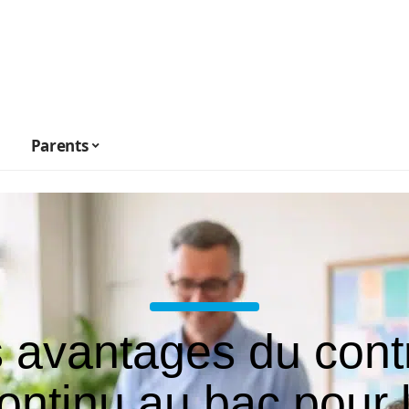
Parents
 avantages du cont
ontinu au bac pour 