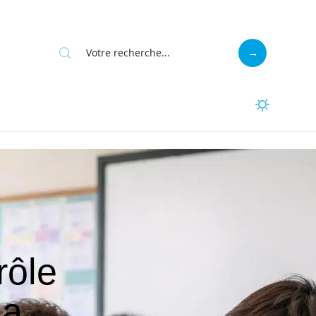
rôle
la