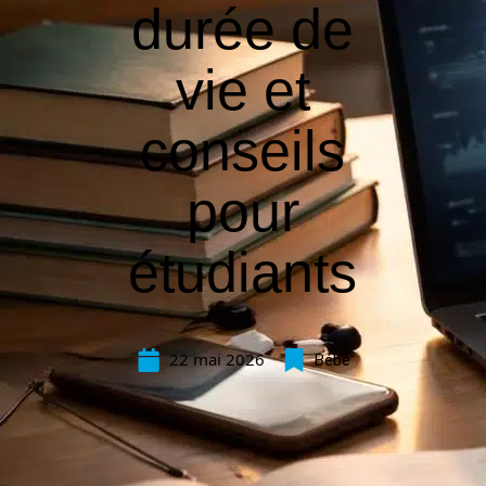
durée de
vie et
conseils
pour
étudiants
22 mai 2026
Bébé