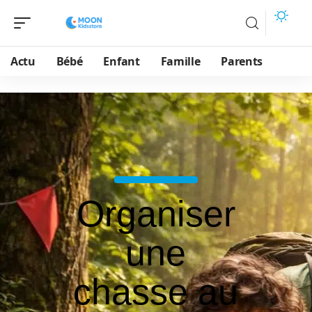
Actu
Bébé
Enfant
Famille
Parents
Organiser
une
chasse au