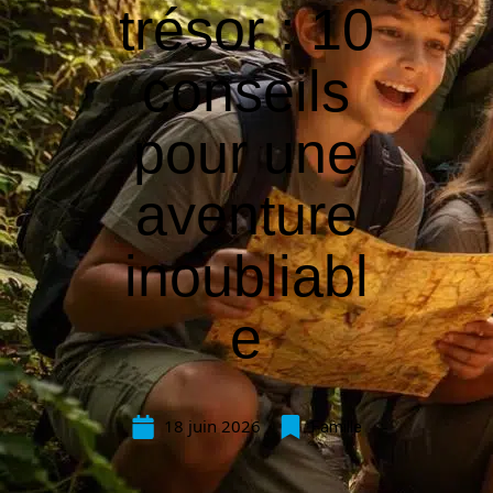
trésor : 10
conseils
pour une
aventure
inoubliabl
e
18 juin 2026
Famille