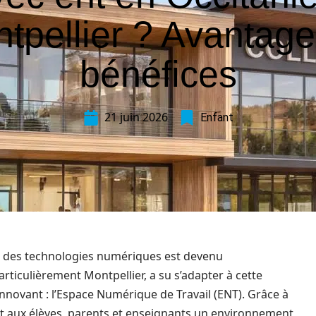
tpellier ? Avantage
bénéfices
21 juin 2026
Enfant
age des technologies numériques est devenu
articulièrement Montpellier, a su s’adapter à cette
nnovant : l’Espace Numérique de Travail (ENT). Grâce à
frent aux élèves, parents et enseignants un environnement