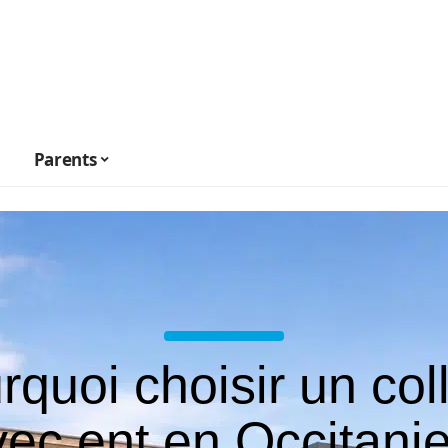
Parents
rquoi choisir un col
vec ent en Occitanie