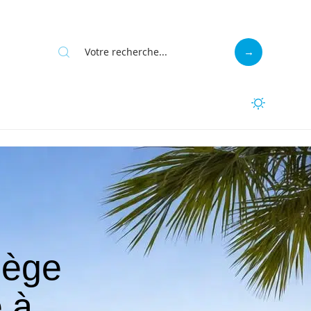
lège
 à