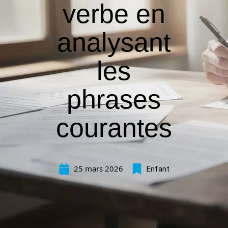
verbe en
analysant
les
phrases
courantes
25 mars 2026
Enfant