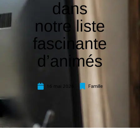
dans
notre liste
fascinante
d’animés
16 mai 2026
Famille