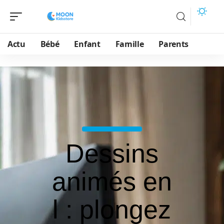
Actu
Bébé
Enfant
Famille
Parents
Dessins
animés en
l : plongez