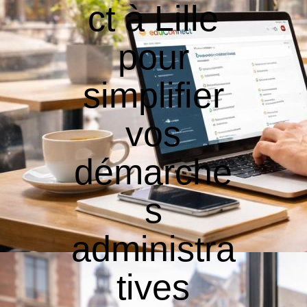
ct à Lille
pour
simplifier
vos
démarche
s
administra
tives