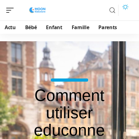
Actu
Bébé
Enfant
Famille
Parents
Comment
utiliser
educonne