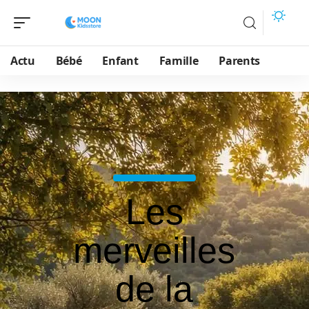
Actu
Bébé
Enfant
Famille
Parents
Les
merveilles
de la