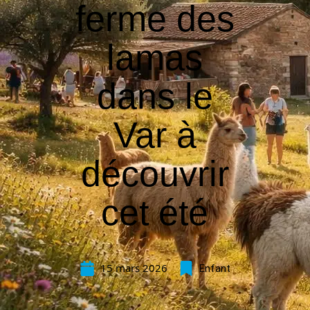
ferme des
lamas
dans le
Var à
découvrir
cet été
15 mars 2026
Enfant