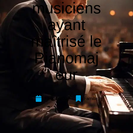
musiciens
ayant
maîtrisé le
Pianomaj
eur
13 mai 2026
Famille