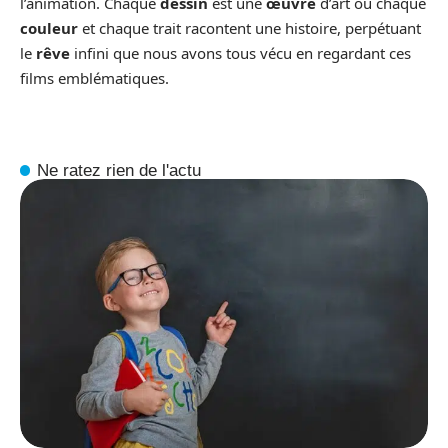
l’animation. Chaque
dessin
est une
œuvre
d’art où chaque
couleur
et chaque trait racontent une histoire, perpétuant
le
rêve
infini que nous avons tous vécu en regardant ces
films emblématiques.
Ne ratez rien de l'actu