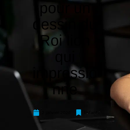
pour un
dessin du
Roi lion
qui
impressio
nne
2 janvier 2026
Enfant