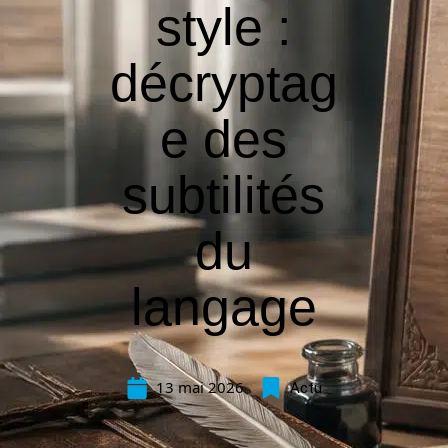
style :
décryptag
e des
subtilités
du
langage
13 mai 2026
Actu