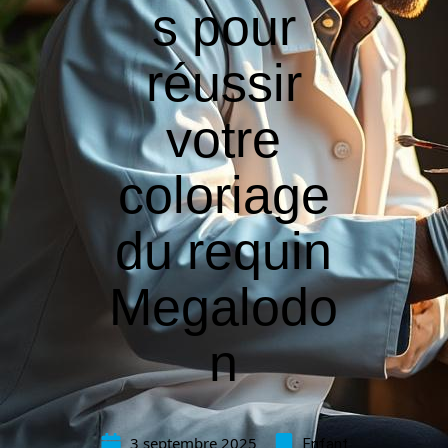
s pour
réussir
votre
coloriage
du requin
Megalodo
n
3 septembre 2025
Enfant