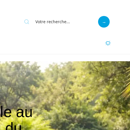
le au
u du