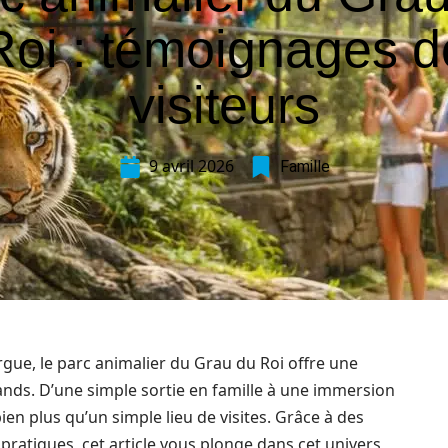
Roi : témoignages d
visiteurs
9 avril 2026
Famille
gue, le parc animalier du Grau du Roi offre une
rands. D’une simple sortie en famille à une immersion
ien plus qu’un simple lieu de visites. Grâce à des
pratiques, cet article vous plonge dans cet univers