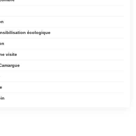
on
ensibilisation écologique
ion
ne visite
 Camargue
e
e
oin