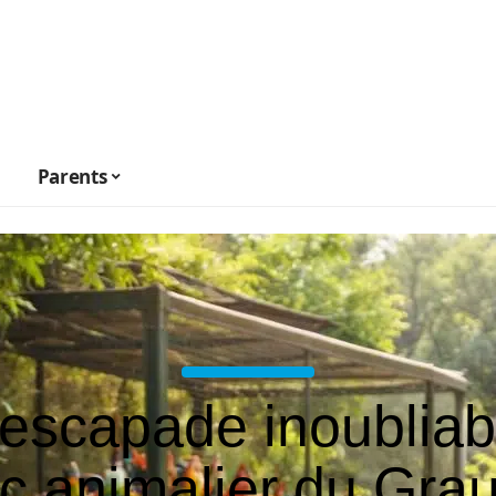
Parents
escapade inoubliab
c animalier du Gra