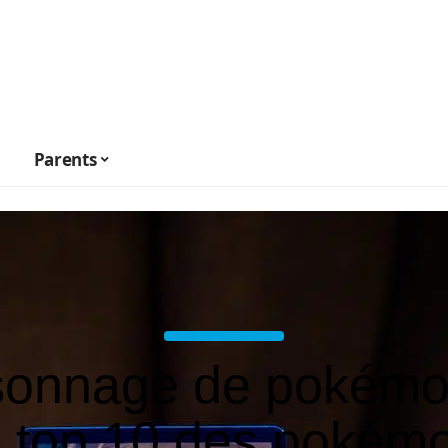
Parents
sonnage de pokémo
: top 10 des pokém