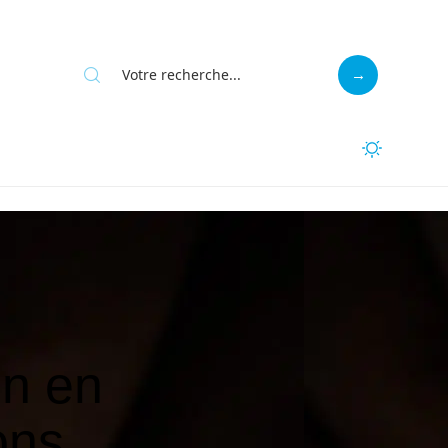
n en
ons