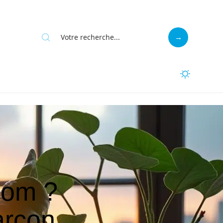
nom ?
arçon