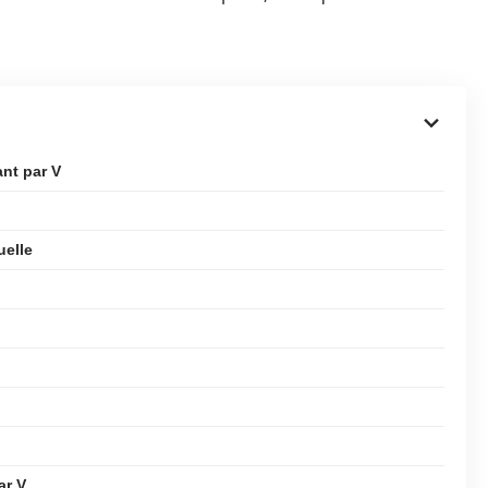
nt par V
uelle
ar V