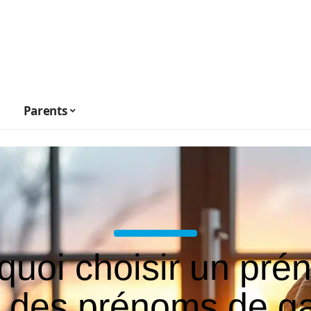
Parents
quoi choisir un pré
e des prénoms de g