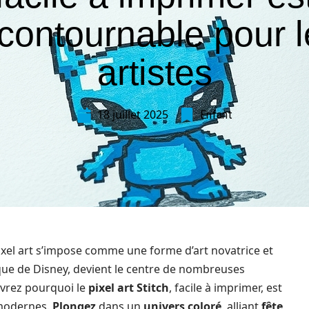
ncontournable pour l
artistes
18 juillet 2025
Enfant
pixel art s’impose comme une forme d’art novatrice et
ue de Disney, devient le centre de nombreuses
ouvrez pourquoi le
pixel art Stitch
, facile à imprimer, est
odernes.
Plongez
dans un
univers coloré
, alliant
fête