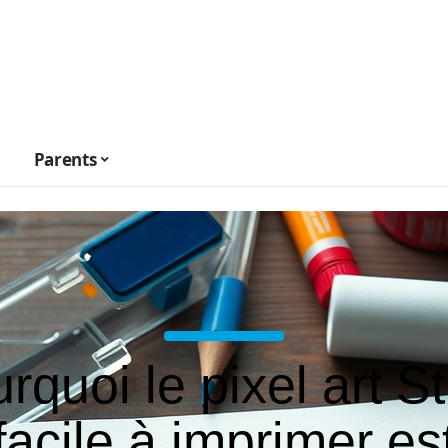
Parents
rquoi le pixel art St
facile à imprimer es