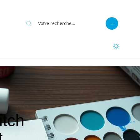
itch
t