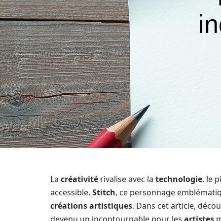
i
La
créativité
rivalise avec la
technologie
, le 
accessible.
Stitch
, ce personnage emblématiq
créations artistiques
. Dans cet article, déc
devenu un incontournable pour les
artistes
m