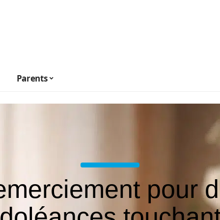
Parents
merciement pour 
doléances touchant