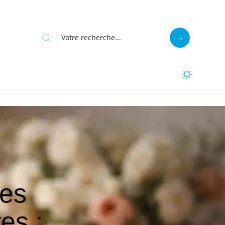
des
es :