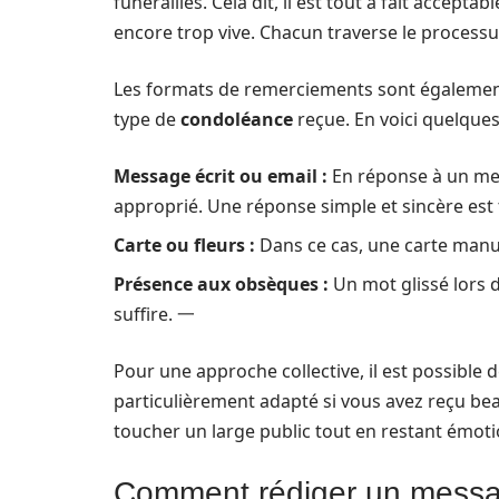
funérailles. Cela dit, il est tout à fait accept
encore trop vive. Chacun traverse le processu
Les formats de remerciements sont également 
type de
condoléance
reçue. En voici quelque
Message écrit ou email :
En réponse à un mes
approprié. Une réponse simple et sincère est
Carte ou fleurs :
Dans ce cas, une carte manus
Présence aux obsèques :
Un mot glissé lors 
suffire. 一
Pour une approche collective, il est possible
particulièrement adapté si vous avez reçu be
toucher un large public tout en restant émot
Comment rédiger un messa