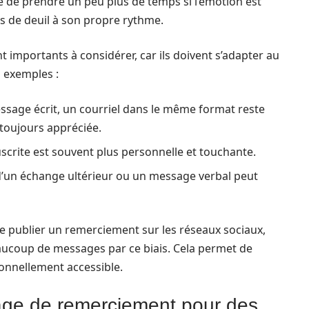
able de prendre un peu plus de temps si l’émotion est
s de deuil à son propre rythme.
importants à considérer, car ils doivent s’adapter au
s exemples :
sage écrit, un courriel dans le même format reste
 toujours appréciée.
crite est souvent plus personnelle et touchante.
d’un échange ultérieur ou un message verbal peut
 de publier un remerciement sur les réseaux sociaux,
aucoup de messages par ce biais. Cela permet de
ionnellement accessible.
ge de remerciement pour des