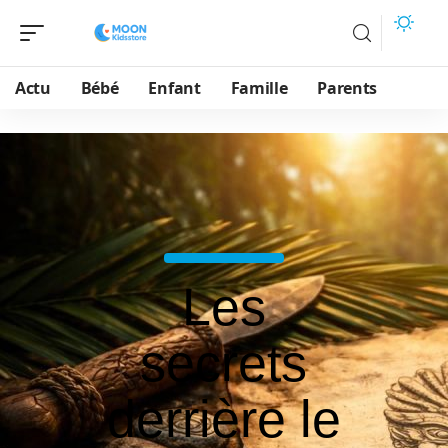
Actu
Bébé
Enfant
Famille
Parents
Les
secrets
derrière le