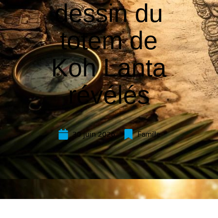
dessin du
totem de
Koh Lanta
révélés
30 juin 2026
Famille