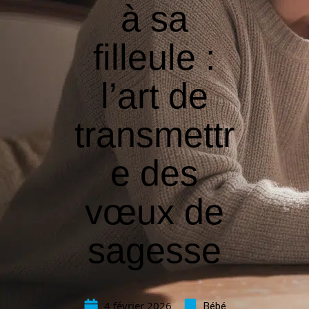
à sa
filleule :
l’art de
transmettr
e des
vœux de
sagesse
4 février 2026
Bébé