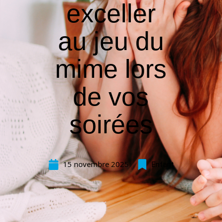
exceller
au jeu du
mime lors
de vos
soirées
15 novembre 2025
Enfant