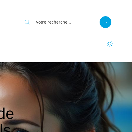
 de
ls