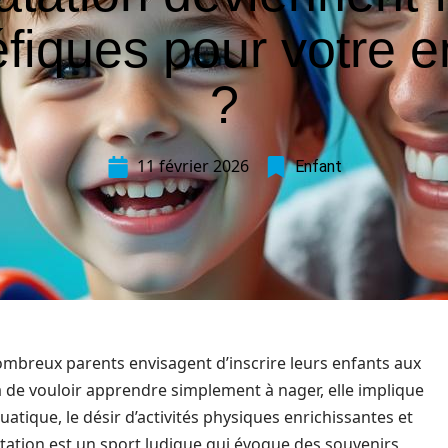
fiques pour votre e
?
11 février 2026
Enfant
e nombreux parents envisagent d’inscrire leurs enfants aux
à de vouloir apprendre simplement à nager, elle implique
tique, le désir d’activités physiques enrichissantes et
tation est un sport ludique qui évoque des souvenirs