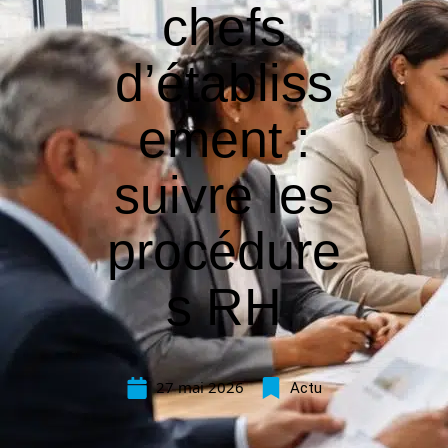
chefs
d’établiss
ement :
suivre les
procédure
s RH
27 mai 2026
Actu