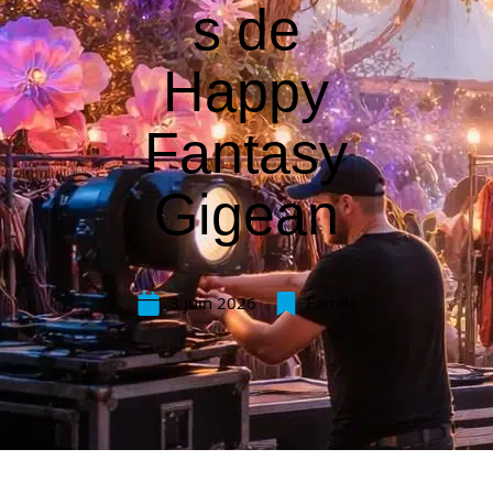
s de
Happy
Fantasy
Gigean
3 juin 2026
Famille