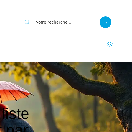
liste
 par