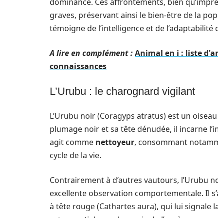
dominance. Ces affrontements, bien qu’impre
graves, préservant ainsi le bien-être de la po
témoigne de l’intelligence et de l’adaptabilité
A lire en complément :
Animal en i : liste d
connaissances
L’Urubu : le charognard vigilant
L’Urubu noir (Coragyps atratus) est un oise
plumage noir et sa tête dénudée, il incarne l’i
agit comme
nettoyeur
, consommant notammen
cycle de la vie.
Contrairement à d’autres vautours, l’Urubu 
excellente observation comportementale. Il s
à tête rouge (Cathartes aura), qui lui signal