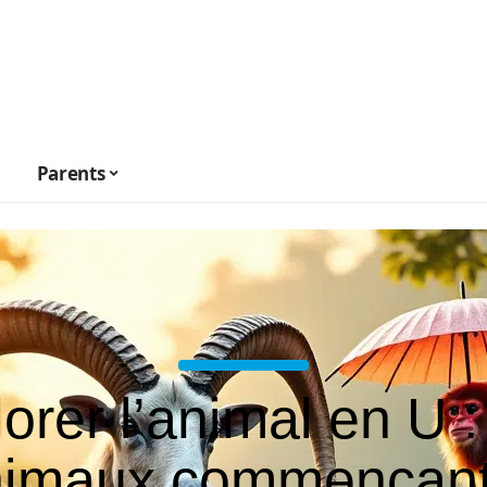
Parents
orer l’animal en U : 
nimaux commençant