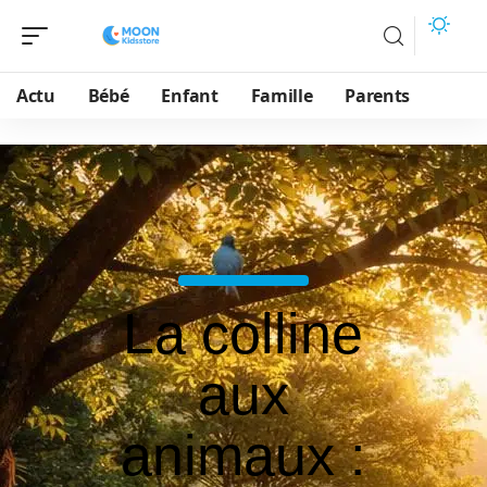
Actu
Bébé
Enfant
Famille
Parents
La colline
aux
animaux :