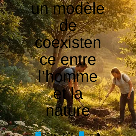
un modèle
de
coexisten
ce entre
l’homme
et la
nature
30 mars 2026
Famille