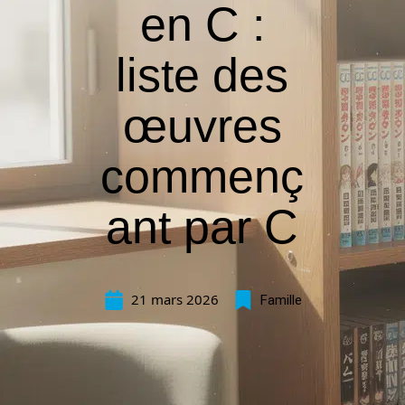
en C :
liste des
œuvres
commenç
ant par C
21 mars 2026
Famille