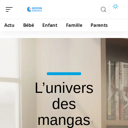
Actu
Bébé
Enfant
Famille
Parents
L’univers
des
mangas