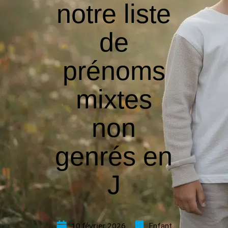
notre liste
de
prénoms
mixtes
non
genrés en
J
10 février 2026
Enfant