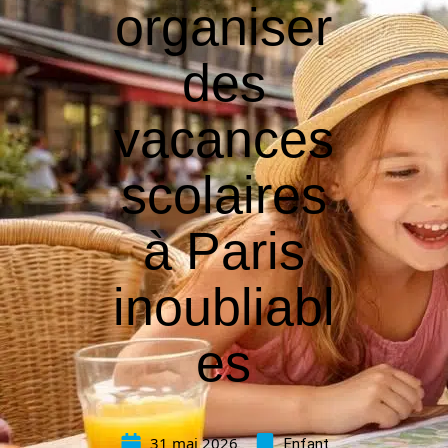
organiser
des
vacances
scolaires
à Paris
inoubliabl
es
31 mai 2026
Enfant