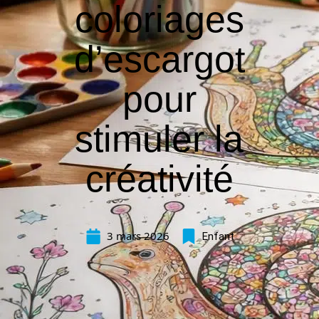
coloriages
d’escargot
pour
stimuler la
créativité
3 mars 2026
Enfant