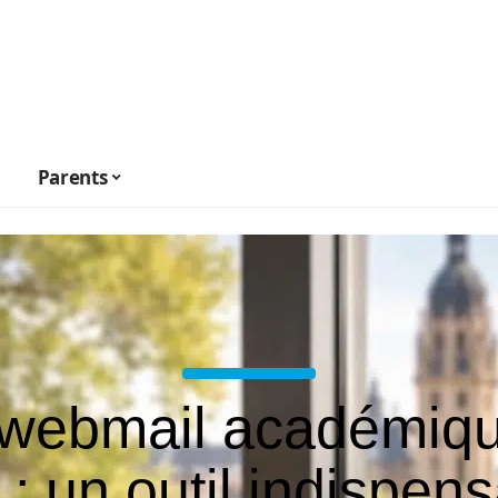
Parents
 webmail académiqu
e : un outil indispen