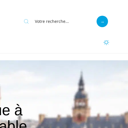
e à
sable