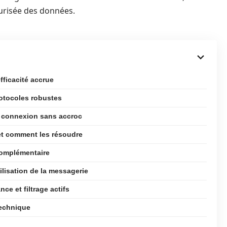
curisée des données.
fficacité accrue
otocoles robustes
e connexion sans accroc
t comment les résoudre
complémentaire
ilisation de la messagerie
ce et filtrage actifs
technique